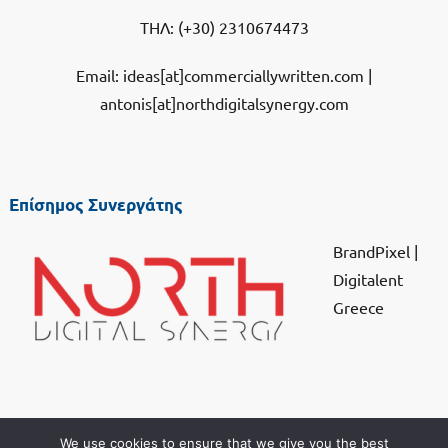
ΤΗΛ:
(+30) 2310674473
Email: ideas[at]commerciallywritten.com |
antonis[at]northdigitalsynergy.com
Επίσημος Συνεργάτης
BrandPixel
|
Digitalent
Greece
We use cookies to ensure that we give you the best