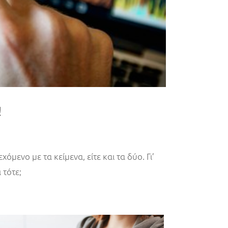
!
μενο με τα κείμενα, είτε και τα δύο. Γι’
 τότε;