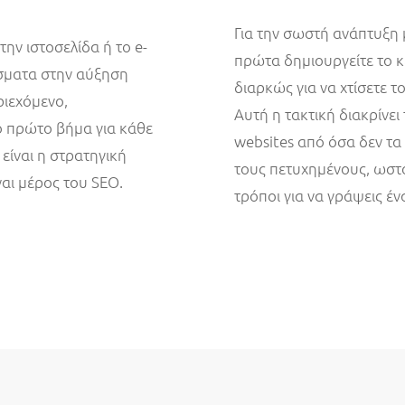
Για την σωστή ανάπτυξη 
ην ιστοσελίδα ή το e-
πρώτα δημιουργείτε το κε
έσματα στην αύξηση
διαρκώς για να χτίσετε 
ριεχόμενο,
Αυτή η τακτική διακρίνε
το πρώτο βήμα για κάθε
websites από όσα δεν τα
 είναι η στρατηγική
τους πετυχημένους, ωστό
αι μέρος του SEO.
τρόποι για να γράψεις ένα