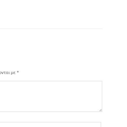
ονται με
*