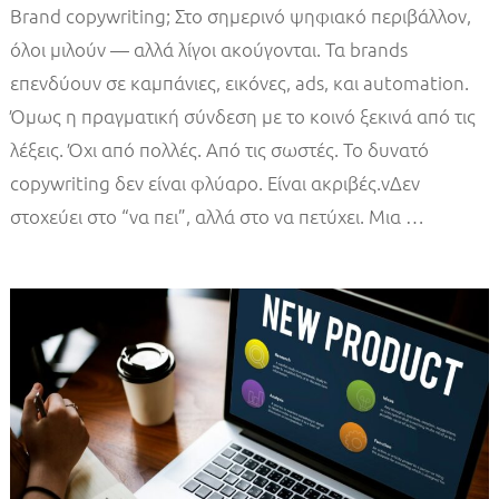
Brand copywriting; Στο σημερινό ψηφιακό περιβάλλον,
όλοι μιλούν — αλλά λίγοι ακούγονται. Τα brands
επενδύουν σε καμπάνιες, εικόνες, ads, και automation.
Όμως η πραγματική σύνδεση με το κοινό ξεκινά από τις
λέξεις. Όχι από πολλές. Από τις σωστές. Το δυνατό
copywriting δεν είναι φλύαρο. Είναι ακριβές.vΔεν
στοχεύει στο “να πει”, αλλά στο να πετύχει. Μια …